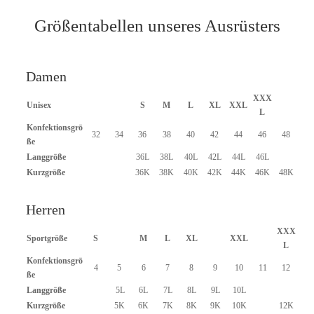
s
,
S
0
Größentabellen unseres Ausrüsters
w
0
e
a
€
t
b
Damen
s
i
XXX
h
s
Unisex
S
M
L
XL
XXL
L
i
5
r
2
Konfektionsgrö
32
34
36
38
40
42
44
46
48
t
,
ße
M
0
Langgröße
36L
38L
40L
42L
44L
46L
e
0
Kurzgröße
36K
38K
40K
42K
44K
46K
48K
n
g
€
Herren
e
XXX
Sportgröße
S
M
L
XL
XXL
L
Konfektionsgrö
4
5
6
7
8
9
10
11
12
ße
Langgröße
5L
6L
7L
8L
9L
10L
Kurzgröße
5K
6K
7K
8K
9K
10K
12K