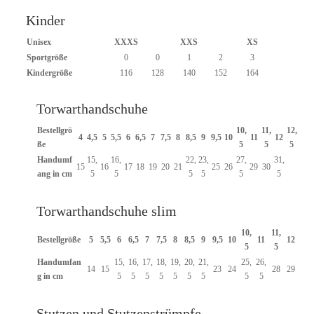
Kinder
Unisex
XXXS
XXS
XS
Sportgröße
0
0
1
2
3
Kindergröße
116
128
140
152
164
Torwarthandschuhe
Bestellgrö
10,
11,
12,
4
4,5
5
5,5
6
6,5
7
7,5
8
8,5
9
9,5
10
11
12
ße
5
5
5
Handumf
15,
16,
22,
23,
27,
31,
15
16
17
18
19
20
21
25
26
29
30
ang in cm
5
5
5
5
5
5
Torwarthandschuhe slim
10,
11,
Bestellgröße
5
5,5
6
6,5
7
7,5
8
8,5
9
9,5
10
11
12
5
5
Handumfan
15,
16,
17,
18,
19,
20,
21,
25,
26,
14
15
23
24
28
29
g in cm
5
5
5
5
5
5
5
5
5
Stutzen und Stutzenstrümpfe