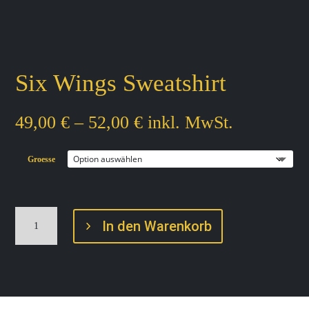
Six Wings Sweatshirt
P
49,00
€
–
52,00
€
inkl. MwSt.
r
e
i
Groesse
s
s
p
S
a
In den Warenkorb
i
n
x
n
W
e
i
:
n
4
g
9