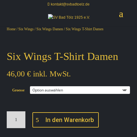
kontakt@svbadtoelz.de
Home
/
Six Wings
/
Six Wings Damen
/ Six Wings T-Shirt Damen
Six Wings T-Shirt Damen
46,00
€
inkl. MwSt.
Groesse
S
In den Warenkorb
i
x
W