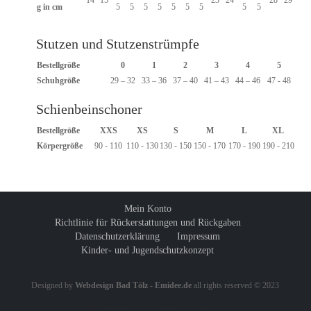
14
15
23
24
28
29
g in cm
5
5
5
5
5
5
5
5
5
Stutzen und Stutzenstrümpfe
Bestellgröße
0
1
2
3
4
5
Schuhgröße
29 – 32
33 – 36
37 – 40
41 – 43
44 – 46
47 - 48
Schienbeinschoner
Bestellgröße
XXS
XS
S
M
L
XL
Körpergröße
90 - 110
110 - 130
130 - 150
150 - 170
170 - 190
190 - 210
Mein Konto
Richtlinie für Rückerstattungen und Rückgaben
Datenschutzerklärung
Impressum
Kinder- und Jugendschutzkonzept
Designed by
Webdesign Bad Tölz - Emidee.de
all rights reserved © 2023