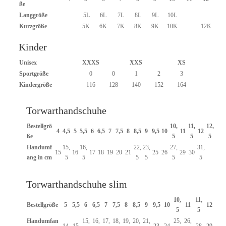
ße
Langgröße
5L
6L
7L
8L
9L
10L
Kurzgröße
5K
6K
7K
8K
9K
10K
12K
Kinder
Unisex
XXXS
XXS
XS
Sportgröße
0
0
1
2
3
Kindergröße
116
128
140
152
164
Torwarthandschuhe
Bestellgrö
10,
11,
12,
4
4,5
5
5,5
6
6,5
7
7,5
8
8,5
9
9,5
10
11
12
ße
5
5
5
Handumf
15,
16,
22,
23,
27,
31,
15
16
17
18
19
20
21
25
26
29
30
ang in cm
5
5
5
5
5
5
Torwarthandschuhe slim
10,
11,
Bestellgröße
5
5,5
6
6,5
7
7,5
8
8,5
9
9,5
10
11
12
5
5
Handumfan
15,
16,
17,
18,
19,
20,
21,
25,
26,